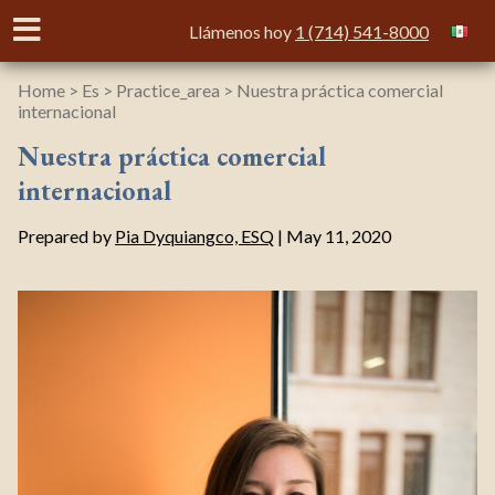
Llámenos hoy
1 (714) 541-8000
INICIO
Home
>
Es
>
Practice_area
>
Nuestra práctica comercial
internacional
ÁREAS DE PRACTICA
Nuestra práctica comercial
internacional
NOTICIAS
Prepared by
Pia Dyquiangco, ESQ
| May 11, 2020
SOBRE NOSOTROS
DIRECCIONES
CONTACTO