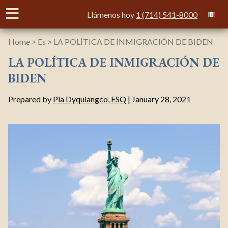
Llámenos hoy
1 (714) 541-8000
INICIO
Home
>
Es
>
LA POLÍTICA DE INMIGRACIÓN DE BIDEN
LA POLÍTICA DE INMIGRACIÓN DE
ÁREAS DE PRACTICA
BIDEN
NOTICIAS
Prepared by
Pia Dyquiangco, ESQ
| January 28, 2021
SOBRE NOSOTROS
DIRECCIONES
CONTACTO