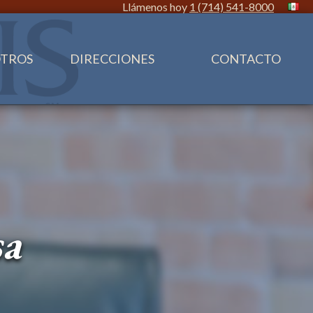
Llámenos hoy
1 (714) 541-8000
OTROS
DIRECCIONES
CONTACTO
sa